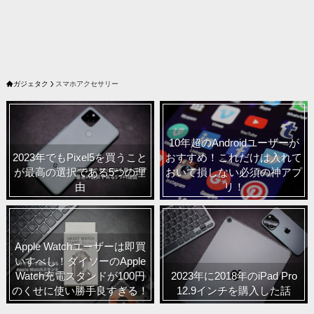
ガジェタク
スマホアクセサリー
10年超のAndroidユーザーが
2023年でもPixel5を買うこと
おすすめ！これだけは入れて
が最高の選択である5つの理
おいて損しない必須の神アプ
由
リ！
Apple Watchユーザーは即買
いすべし！ダイソーのApple
Watch充電スタンドが100円
2023年に2018年のiPad Pro
のくせに使い勝手良すぎる！
12.9インチを購入した話