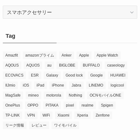
Category
Tag
Amazfit
amazonプライム
Anker
Apple
Apple Watch
AQOUS
AQUOS
au
BIGLOBE
BUFFALO
caseology
ECOVACS
ESR
Galaxy
Good lock
Google
HUAWEI
IIJmio
iOS
iPad
iPhone
Jabra
LINEMO
logicool
MagSafe
mineo
motorola
Nothing
OCNモバイルONE
OnePlus
OPPO
PITAKA
pixel
realme
Spigen
TP-LINK
VPN
WiFi
Xiaomi
Xperia
Zenfone
リーク情報
レビュー
ワイモバイル