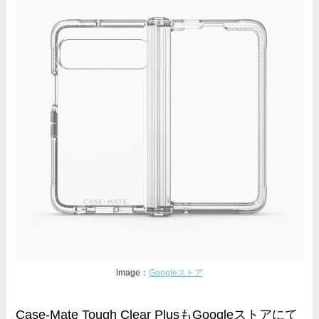
image：
Googleストア
Case-Mate Tough Clear PlusもGoogleストアにて