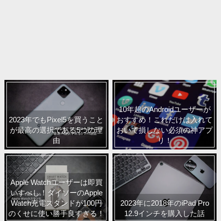
10年超のAndroidユーザーが
2023年でもPixel5を買うこと
おすすめ！これだけは入れて
が最高の選択である5つの理
おいて損しない必須の神アプ
由
リ！
Apple Watchユーザーは即買
いすべし！ダイソーのApple
Watch充電スタンドが100円
2023年に2018年のiPad Pro
のくせに使い勝手良すぎる！
12.9インチを購入した話