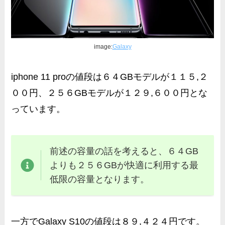
image:
Galaxy
iphone 11 proの値段は６４GBモデルが１１５,２
００円、
２５６GBモデルが１２９,６００円
とな
っています。
前述の容量の話を考えると、６４GB
よりも２５６GBが快適に利用する最
低限の容量となります。
一方で
Galaxy S10の値段は８９,４２４円
です。