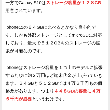
一方でGalaxy S10は
ストレージ容量が１２８GB
用意されています。
iphone11の６４GBに比べるとかなり良心的で
す。しかも外部ストレージとして
microSDに対応
しており、最大で５１２GBものストレージの拡
張が可能なのです。
iphoneはストレージ容量を１つ上のモデルに拡張
するたびに約２万円ほど端末代金が上がっていき
ます。６４GBと５１２GBでは
４万６千円
もの価
格差があります。つまり
４４８GBの容量に４万
６千円が必要
というわけです。