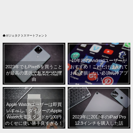
ガジェタク
スマートフォン
10年超のAndroidユーザーが
2023年でもPixel5を買うこと
おすすめ！これだけは入れて
が最高の選択である5つの理
おいて損しない必須の神アプ
由
リ！
Apple Watchユーザーは即買
いすべし！ダイソーのApple
Watch充電スタンドが100円
2023年に2018年のiPad Pro
のくせに使い勝手良すぎる！
12.9インチを購入した話