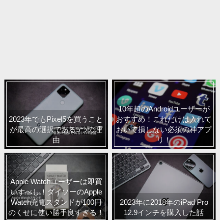
10年超のAndroidユーザーが
2023年でもPixel5を買うこと
おすすめ！これだけは入れて
が最高の選択である5つの理
おいて損しない必須の神アプ
由
リ！
Apple Watchユーザーは即買
いすべし！ダイソーのApple
Watch充電スタンドが100円
2023年に2018年のiPad Pro
のくせに使い勝手良すぎる！
12.9インチを購入した話