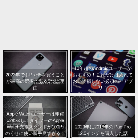
10年超のAndroidユーザーが
2023年でもPixel5を買うこと
おすすめ！これだけは入れて
が最高の選択である5つの理
おいて損しない必須の神アプ
由
リ！
Apple Watchユーザーは即買
いすべし！ダイソーのApple
Watch充電スタンドが100円
2023年に2018年のiPad Pro
のくせに使い勝手良すぎる！
12.9インチを購入した話