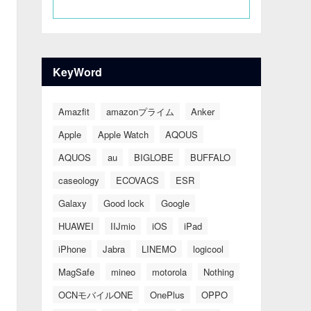
KeyWord
Amazfit
amazonプライム
Anker
Apple
Apple Watch
AQOUS
AQUOS
au
BIGLOBE
BUFFALO
caseology
ECOVACS
ESR
Galaxy
Good lock
Google
HUAWEI
IIJmio
iOS
iPad
iPhone
Jabra
LINEMO
logicool
MagSafe
mineo
motorola
Nothing
OCNモバイルONE
OnePlus
OPPO