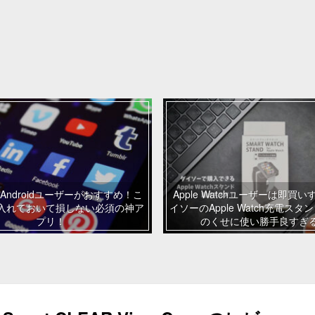
Androidユーザーがおすすめ！こ
Apple Watchユーザーは即買
入れておいて損しない必須の神ア
イソーのApple Watch充電スタ
プリ！
のくせに使い勝手良すぎ