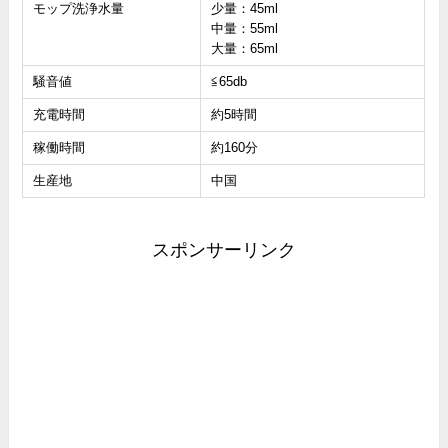
モップ洗浄水量
少量：45ml
中量：55ml
大量：65ml
騒音値
≦65db
充電時間
約5時間
稼働時間
約160分
生産地
中国
スポンサーリンク