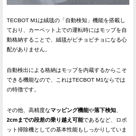
TECBOT M1は
絨毯の「自動検知」機能
を搭載し
ており、カーペット上での運転時にはモップを自
動格納することで、絨毯がビチョビチョになる心
配がありません。
自動検出による格納はモップを内蔵するからこそ
できる機能なので、これはTECBOT M1ならでは
の特徴です。
その他、高精度な
マッピング機能
や
落下検知
、
2cmまでの段差の乗り越え可能
であるなど、ロボ
ット掃除機としての基本性能もしっかりしていま