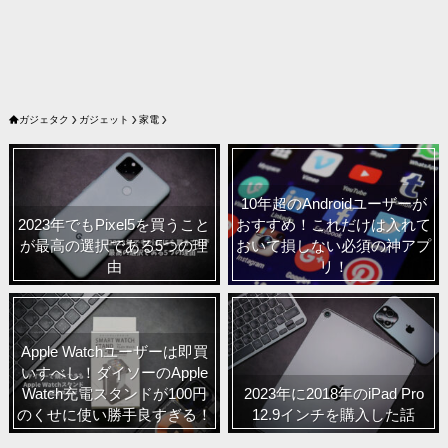
ガジェタク
ガジェット
家電
10年超のAndroidユーザーが
2023年でもPixel5を買うこと
おすすめ！これだけは入れて
が最高の選択である5つの理
おいて損しない必須の神アプ
由
リ！
Apple Watchユーザーは即買
いすべし！ダイソーのApple
Watch充電スタンドが100円
2023年に2018年のiPad Pro
のくせに使い勝手良すぎる！
12.9インチを購入した話