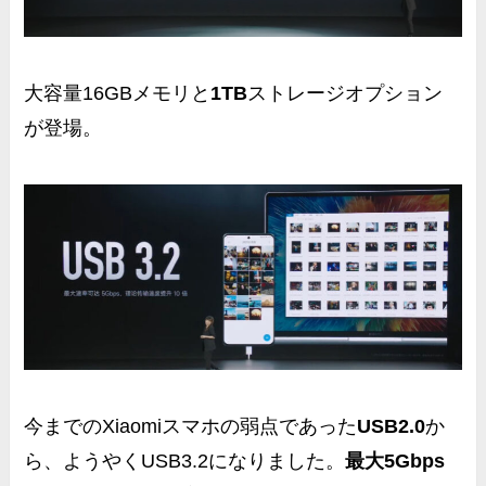
大容量16GBメモリと
1TB
ストレージオプション
が登場。
今までのXiaomiスマホの弱点であった
USB2.0
か
ら、ようやく
USB3.2
になりました。
最大5Gbps