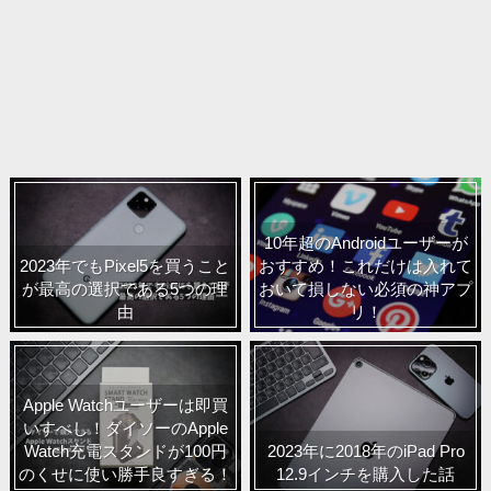
10年超のAndroidユーザーが
2023年でもPixel5を買うこと
おすすめ！これだけは入れて
が最高の選択である5つの理
おいて損しない必須の神アプ
由
リ！
Apple Watchユーザーは即買
いすべし！ダイソーのApple
Watch充電スタンドが100円
2023年に2018年のiPad Pro
のくせに使い勝手良すぎる！
12.9インチを購入した話