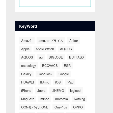
KeyWord
Amazfit
amazonプライム
Anker
Apple
Apple Watch
AQOUS
AQUOS
au
BIGLOBE
BUFFALO
caseology
ECOVACS
ESR
Galaxy
Good lock
Google
HUAWEI
IIJmio
iOS
iPad
iPhone
Jabra
LINEMO
logicool
MagSafe
mineo
motorola
Nothing
OCNモバイルONE
OnePlus
OPPO