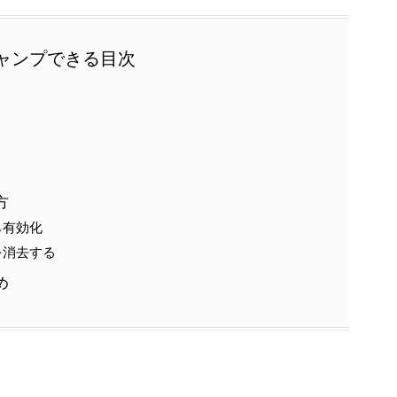
ャンプできる目次
方
ら有効化
を消去する
め