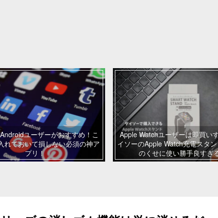
Androidユーザーがおすすめ！こ
Apple Watchユーザーは即買
入れておいて損しない必須の神ア
イソーのApple Watch充電スタ
プリ！
のくせに使い勝手良すぎ