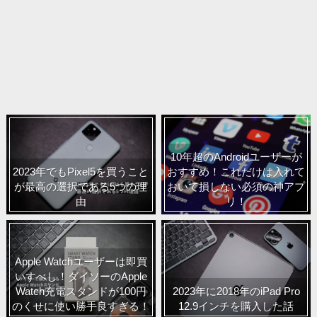
10年超のAndroidユーザーが
2023年でもPixel5を買うこと
おすすめ！これだけは入れて
が最高の選択である5つの理
おいて損しない必須の神アプ
由
リ！
Apple Watchユーザーは即買
いすべし！ダイソーのApple
Watch充電スタンドが100円
2023年に2018年のiPad Pro
のくせに使い勝手良すぎる！
12.9インチを購入した話