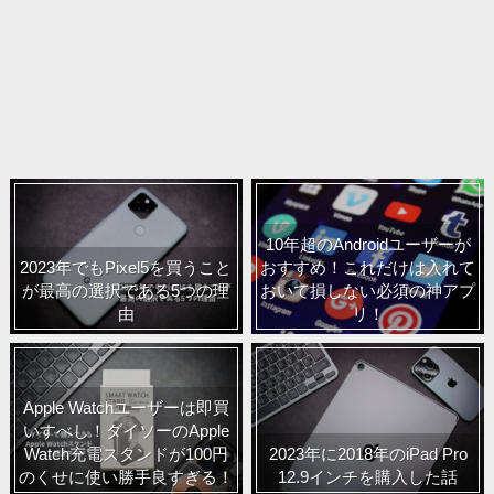
10年超のAndroidユーザーが
2023年でもPixel5を買うこと
おすすめ！これだけは入れて
が最高の選択である5つの理
おいて損しない必須の神アプ
由
リ！
Apple Watchユーザーは即買
いすべし！ダイソーのApple
Watch充電スタンドが100円
2023年に2018年のiPad Pro
のくせに使い勝手良すぎる！
12.9インチを購入した話