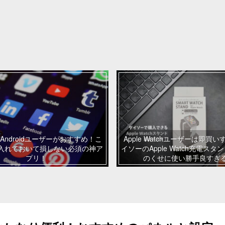
Androidユーザーがおすすめ！こ
Apple Watchユーザーは即買
入れておいて損しない必須の神ア
イソーのApple Watch充電スタ
プリ！
のくせに使い勝手良すぎ