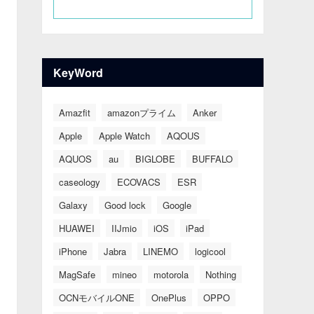
KeyWord
Amazfit
amazonプライム
Anker
Apple
Apple Watch
AQOUS
AQUOS
au
BIGLOBE
BUFFALO
caseology
ECOVACS
ESR
Galaxy
Good lock
Google
HUAWEI
IIJmio
iOS
iPad
iPhone
Jabra
LINEMO
logicool
MagSafe
mineo
motorola
Nothing
OCNモバイルONE
OnePlus
OPPO